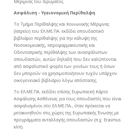
Μέριµνας του Ιδρύµατος.
Ασφάλιση - Υγειονομική Περίθαλψη
Το Τµήµα Περίθαλψης και Κοινωνικής Μέριµνας
(Ιατρείο) του ΕΛ.ΜΕ.ΠΑ. εκδίδει σπουδαστικό
βιβλιάριο περίθαλψης για την κάλυψη της
Νοσοκοµειακής, Ιατροφαρµακευτικής και
Οδοντιατρικής περίθαλψης των ανασφάλιστων
σπουδαστών, αυτών δηλαδή που δεν καλύπτονται
από ασφαλιστικό φορέα των γονέων τους ή όσων
δεν µπορούν να χρησιµοποιήσουν τυχόν υπάρχον
οικογενειακό βιβλιάριο λόγω απόστασης.
Το ΕΛ.ΜΕ.ΠΑ. εκδίδει επίσης Ευρωπαcκή Κάρτα
Ασφάλισης Ασθένειας για τους σπουδαστές που είναι
ασφαλισµένοι στο ΕΛ.ΜΕ.ΠΑ., όταν πρόκειται να
µετακινηθούν στις χώρες της Ευρωπαϊκής Ένωσης µε
προγράµµατα ανταλλαγής σπουδαστών (π.χ. Erasmus
κλπ).