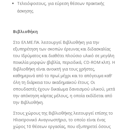
Τελειόφοιτους, για εύρεση θέσεων πρακτικής
άσκησης.
Βιβλιοθήκη
Στο ΕΛ.ΜΕ.ΠΑ. λειτουργεί Βιβλιοθήκη για την
εξυπηρέτηση των σκοπών έρευνας και διδασκαλίας
του Ιδρύµατος και διαθέτει πλούσιο υλικό σε µεγάλη
ποικιλία µορφών (βιβλία, περιοδικά, CD-ROM κλπ). Η
Βιβλιοθήκη είναι ανοικτή για τους χρήστες,
καθηµερινά από το πρωί µέχρι και το απόγευµα καθ’
όλη τη διάρκεια του ακαδηµαϊκού έτους. Οι
σπουδαστές έχουν δικαίωµα δανεισµού υλικού, µετά
την απόκτηση κάρτας µέλους, η οποία εκδίδεται από
την Βιβλιοθήκη.
Στους χώρους της Βιβλιοθήκης λειτουργεί επίσης το
Ηλεκτρονικό Αναγνωστήριο, το οποίο είναι ένας
χώρος 10 θέσεων εργασίας, που εξυπηρετεί όσους