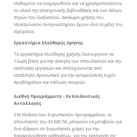
επιθυµούν να ενηµερωθούν και να χρησιµοποιήσουν
το υλικό της ηλεκτρονικής βιβλιοθήκης και των άλλων
πηγών του διαδικτύου. ∆ικαίωµα χρήσης του
Ηλεκτρονικού Αναγνωστηρίου έχουν όλα τα µέλη του
Ιδρύµατος.
Εργαστήρια Ελεύθερης Χρήσης
Τα εργαστήρια ελεύθερης χρήσης λειτουργούν σε
12ωρη βάση για την άσκηση των σπουδαστών και την
εκπόνηση εργασιών και στελεχώνονται από
κατάλληλο προσωπικό για την αντιµετώπιση τυχόν
προβληµάτων και επίλυση αποριών.
Διεθνή Προγράμματα - Εκπαιδευτικές
Ανταλλαγές
Στα πλαίσια των Ευρωπαcκών προγραµµάτων, οι
σπουδαστές του ΕΛ.ΜΕ.ΠΑ. µπορούν να µεταβούν για
ένα εξάµηνο σε Ευρωπαcκές χώρες για την
παρακολούθηση µαθηµάτων, για την εκπόνηση της