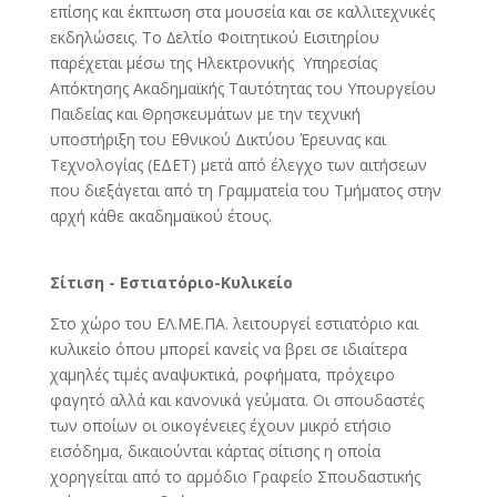
επίσης και έκπτωση στα µουσεία και σε καλλιτεχνικές
εκδηλώσεις. Το ∆ελτίο Φοιτητικού Εισιτηρίου
παρέχεται μέσω της Ηλεκτρονικής Υπηρεσίας
Απόκτησης Ακαδημαϊκής Ταυτότητας του Υπουργείου
Παιδείας και Θρησκευμάτων με την τεχνική
υποστήριξη του Εθνικού Δικτύου Έρευνας και
Τεχνολογίας (ΕΔΕΤ) μετά από έλεγχο των αιτήσεων
που διεξάγεται από τη Γραμματεία του Τμήματος στην
αρχή κάθε ακαδημαϊκού έτους.
Σίτιση - Εστιατόριο-Κυλικείο
Στο χώρο του ΕΛ.ΜΕ.ΠΑ. λειτουργεί εστιατόριο και
κυλικείο όπου µπορεί κανείς να βρει σε ιδιαίτερα
χαµηλές τιµές αναψυκτικά, ροφήµατα, πρόχειρο
φαγητό αλλά και κανονικά γεύµατα. Οι σπουδαστές
των οποίων οι οικογένειες έχουν µικρό ετήσιο
εισόδηµα, δικαιούνται κάρτας σίτισης η οποία
χορηγείται από το αρµόδιο Γραφείο Σπουδαστικής