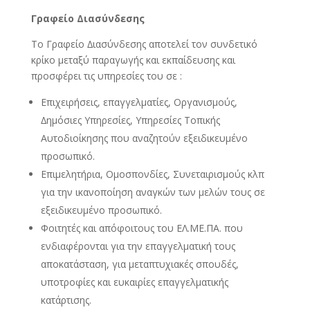
Γραφείο Διασύνδεσης
Το Γραφείο ∆ιασύνδεσης αποτελεί τον συνδετικό
κρίκο µεταξύ παραγωγής και εκπαίδευσης και
προσφέρει τις υπηρεσίες του σε :
Επιχειρήσεις, επαγγελµατίες, Οργανισµούς,
∆ηµόσιες Υπηρεσίες, Υπηρεσίες Τοπικής
Αυτοδιοίκησης που αναζητούν εξειδικευµένο
προσωπικό.
Επιµελητήρια, Οµοσπονδίες, Συνεταιρισµούς κλπ
για την ικανοποίηση αναγκών των µελών τους σε
εξειδικευµένο προσωπικό.
Φοιτητές και απόφοιτους του ΕΛ.ΜΕ.ΠΑ. που
ενδιαφέρονται για την επαγγελµατική τους
αποκατάσταση, για µεταπτυχιακές σπουδές,
υποτροφίες και ευκαιρίες επαγγελµατικής
κατάρτισης.